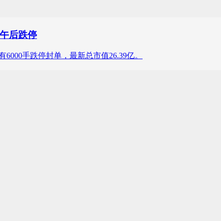
午后跌停
约有6000手跌停封单，最新总市值26.39亿。