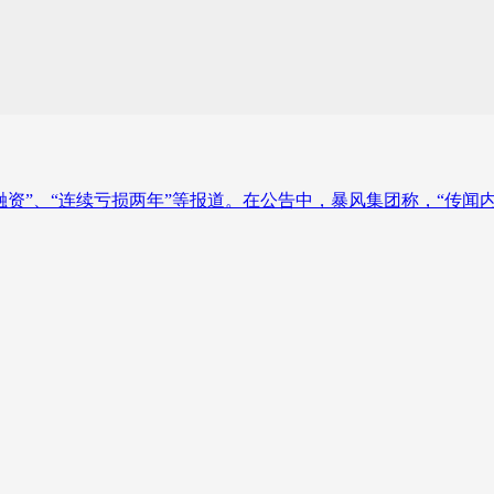
你融资”、“连续亏损两年”等报道。在公告中，暴风集团称，“传