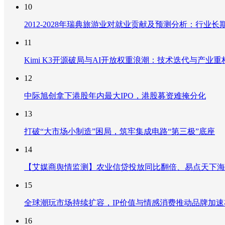
10
2012-2028年瑞典旅游业对就业贡献及预测分析：行
11
Kimi K3开源破局与AI开放权重浪潮：技术迭代与产业
12
中际旭创拿下港股年内最大IPO，港股募资难掩分化
13
打破“大市场小制造”困局，筑牢集成电路“第三极”底座
14
【艾媒商舆情监测】农业信贷投放同比翻倍、易点天下海
15
全球潮玩市场持续扩容，IP价值与情感消费推动品牌加
16