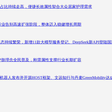
占比持续走高，便捷长效属性契合大众居家护理需求
析：行业告别高速扩张阶段，整体迈入稳健增长周期
态持续繁荣，新增11款大模型服务登记、DeepSeek新API登陆
析：护肤理念全民普及，刚需属性支撑行业长期扩容
人发布并开源HOST框架、文远知行与丹麦GreenMobility