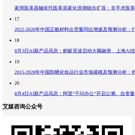
家用医美器械依托医美居家化浪潮稳步扩容：非手术医美
17
2022-2026年中国正极材料出货量同比增速及预测分
18
8月3日AI新产品讯息：蚂蚁灵波启动大额融资、上海AI生
19
2015-2028年中国防晒化妆品行业市场规模及预测分
20
8月4日AI新产品讯息：阿里“千问办公”开启公测、自变量机器
艾媒咨询公众号