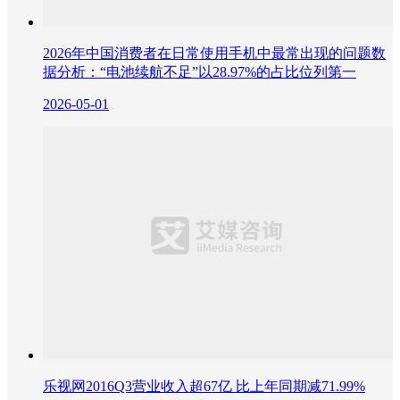
2026年中国消费者在日常使用手机中最常出现的问题数
据分析：“电池续航不足”以28.97%的占比位列第一
2026-05-01
乐视网2016Q3营业收入超67亿 比上年同期减71.99%