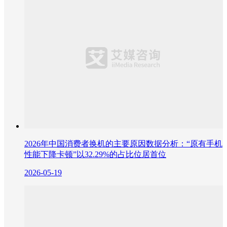
2026年中国消费者换机的主要原因数据分析：“原有手机
性能下降卡顿”以32.29%的占比位居首位
2026-05-19