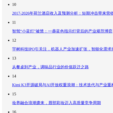
10
2017-2026年荷兰酒店收入及预测分析：短期冲击带
11
智驾“小蓝灯”被禁：一盏蓝色指示灯背后的产业规范博弈
12
宇树科技IPO引关注，机器人产业加速扩张，智能化需求
13
从餐桌到产业，调味品行业的价值跃迁之路
14
Kimi K3开源破局与AI开放权重浪潮：技术迭代与产业
15
妆养融合浪潮袭来，唇部彩妆迈入高质量竞争周期
16