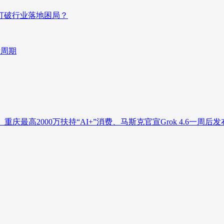
否打破行业落地困局？
新周期
庆最高2000万扶持“AI+”消费、马斯克官宣Grok 4.6一周后发