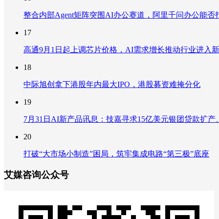
整合内部Agent矩阵突围AI办公赛道，阿里千问办公能
17
高通9月1日起上调芯片价格，AI需求增长推动行业进入
18
中际旭创拿下港股年内最大IPO，港股募资难掩分化
19
7月31日AI新产品讯息：技嘉寻求15亿美元银团贷款扩产、重
20
打破“大市场小制造”困局，筑牢集成电路“第三极”底座
艾媒咨询公众号