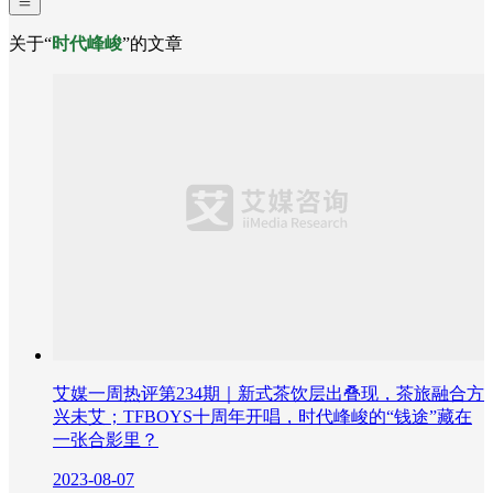
关于“
时代峰峻
”的文章
艾媒一周热评第234期｜新式茶饮层出叠现，茶旅融合方
兴未艾；TFBOYS十周年开唱，时代峰峻的“钱途”藏在
一张合影里？
2023-08-07