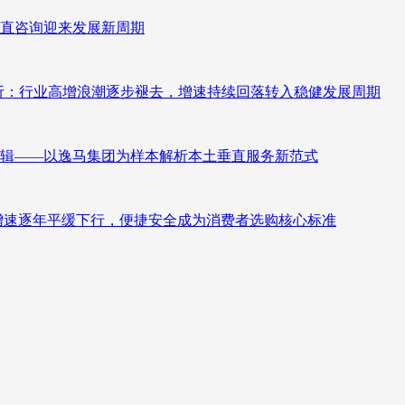
直咨询迎来发展新周期
测分析：行业高增浪潮逐步褪去，增速持续回落转入稳健发展周期
辑——以逸马集团为样本解析本土垂直服务新范式
褪去增速逐年平缓下行，便捷安全成为消费者选购核心标准