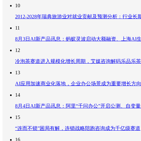
10
2012-2028年瑞典旅游业对就业贡献及预测分析：行
11
8月3日AI新产品讯息：蚂蚁灵波启动大额融资、上海AI生
12
冷泡茶赛道进入规模化增长周期，艾媒咨询解码乐品乐茶
13
AI应用加速商业化落地，企业办公场景成为重要增长方
14
8月4日AI新产品讯息：阿里“千问办公”开启公测、自变量机器
15
“连而不锁”困局有解，连锁战略陪跑咨询成为千亿级赛道
16