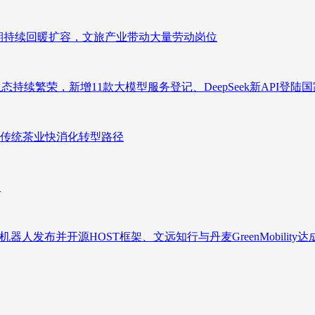
业长期持续回暖扩容，文旅产业带动大量劳动岗位
态持续繁荣，新增11款大模型服务登记、DeepSeek新API登陆
传统茶业快消化转型路径
向
人发布并开源HOST框架、文远知行与丹麦GreenMobility