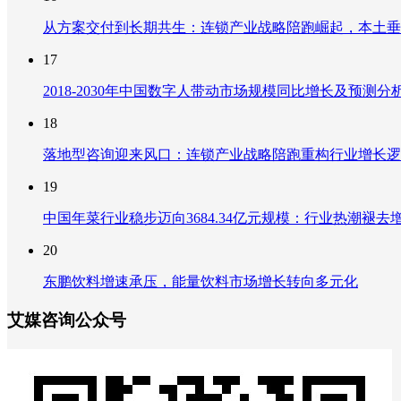
从方案交付到长期共生：连锁产业战略陪跑崛起，本土垂
17
2018-2030年中国数字人带动市场规模同比增长及预
18
落地型咨询迎来风口：连锁产业战略陪跑重构行业增长逻
19
中国年菜行业稳步迈向3684.34亿元规模：行业热潮
20
东鹏饮料增速承压，能量饮料市场增长转向多元化
艾媒咨询公众号