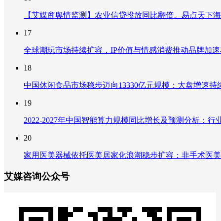
【艾媒商舆情监测】农业信贷投放同比翻倍、易点天下海
17
全球潮玩市场持续扩容，IP价值与情感消费推动品牌加
18
中国休闲食品市场稳步迈向13330亿元规模：大盘增速
19
2022-2027年中国智能算力规模同比增长及预测分析
20
家用医美器械依托医美居家化浪潮稳步扩容：非手术医美
艾媒咨询公众号