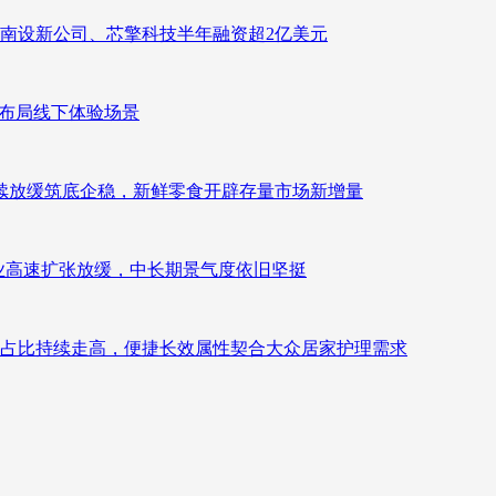
南设新公司、芯擎科技半年融资超2亿美元
速布局线下体验场景
持续放缓筑底企稳，新鲜零食开辟存量市场新增量
：行业高速扩张放缓，中长期景气度依旧坚挺
占比持续走高，便捷长效属性契合大众居家护理需求