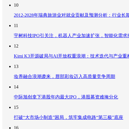
10
2012-2028年瑞典旅游业对就业贡献及预测分析：行
11
宇树科技IPO引关注，机器人产业加速扩张，智能化需求
12
Kimi K3开源破局与AI开放权重浪潮：技术迭代与产业
13
妆养融合浪潮袭来，唇部彩妆迈入高质量竞争周期
14
中际旭创拿下港股年内最大IPO，港股募资难掩分化
15
打破“大市场小制造”困局，筑牢集成电路“第三极”底座
16