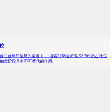
首位
人自助台球厅信息的渠道中，“搜索引擎结果”以52.78%的占比位
触发阶段具有不可替代的作用。