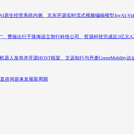
原生经营系统内测、京东开源实时流式视频编辑模型JoyAI-Video-
者”、曹操出行于珠海设立智行科技公司、哲源科技完成近2亿元A
人发布并开源HOST框架、文远知行与丹麦GreenMobility
直咨询迎来发展新周期