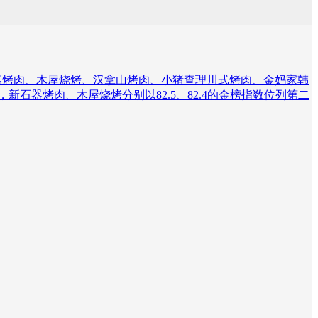
肉、新石器烤肉、木屋烧烤、汉拿山烤肉、小猪查理川式烤肉、金妈家韩
石器烤肉、木屋烧烤分别以82.5、82.4的金榜指数位列第二