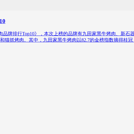
10
年上半年中国烤肉品牌排行Top10》，本次上榜的品牌有九田家黑牛烤
抓烤肉。其中，九田家黑牛烤肉以82.7的金榜指数摘得桂冠，新