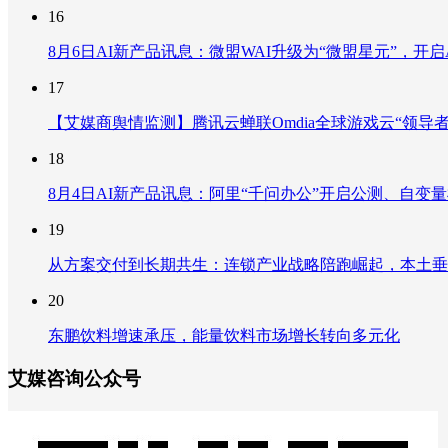
16
8月6日AI新产品讯息：微盟WAI升级为“微盟星元”，开启AI
17
【艾媒商舆情监测】腾讯云蝉联Omdia全球游戏云“领导
18
8月4日AI新产品讯息：阿里“千问办公”开启公测、自变量机器
19
从方案交付到长期共生：连锁产业战略陪跑崛起，本土垂
20
东鹏饮料增速承压，能量饮料市场增长转向多元化
艾媒咨询公众号