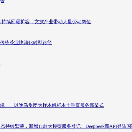
报告
业长期持续回暖扩容，文旅产业带动大量劳动岗位
传统茶业快消化转型路径
向
辑——以逸马集团为样本解析本土垂直服务新范式
态持续繁荣，新增11款大模型服务登记、DeepSeek新API登陆