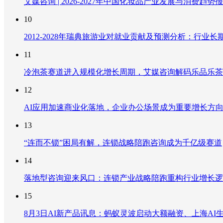
艾媒咨询 | 2026-2027年中国化妆品产业发展与消费趋势
10
2012-2028年瑞典旅游业对就业贡献及预测分析：行
11
冷泡茶赛道进入规模化增长周期，艾媒咨询解码乐品乐茶
12
AI应用加速商业化落地，企业办公场景成为重要增长方
13
“连而不锁”困局有解，连锁战略陪跑咨询成为千亿级赛道
14
落地型咨询迎来风口：连锁产业战略陪跑重构行业增长逻
15
8月3日AI新产品讯息：蚂蚁灵波启动大额融资、上海AI生