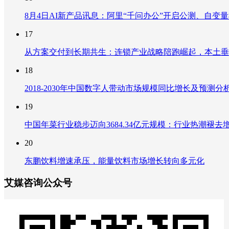
8月4日AI新产品讯息：阿里“千问办公”开启公测、自变量机器
17
从方案交付到长期共生：连锁产业战略陪跑崛起，本土垂
18
2018-2030年中国数字人带动市场规模同比增长及预
19
中国年菜行业稳步迈向3684.34亿元规模：行业热潮
20
东鹏饮料增速承压，能量饮料市场增长转向多元化
艾媒咨询公众号