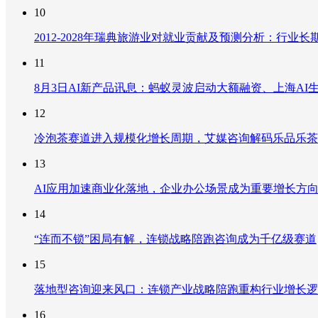
10
2012-2028年瑞典旅游业对就业贡献及预测分析：行
11
8月3日AI新产品讯息：蚂蚁灵波启动大额融资、上海AI生
12
冷泡茶赛道进入规模化增长周期，艾媒咨询解码乐品乐茶
13
AI应用加速商业化落地，企业办公场景成为重要增长方
14
“连而不锁”困局有解，连锁战略陪跑咨询成为千亿级赛道
15
落地型咨询迎来风口：连锁产业战略陪跑重构行业增长逻
16