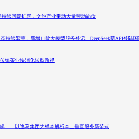
业长期持续回暖扩容，文旅产业带动大量劳动岗位
态持续繁荣，新增11款大模型服务登记、DeepSeek新API登陆
传统茶业快消化转型路径
向
辑——以逸马集团为样本解析本土垂直服务新范式