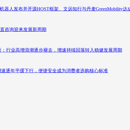
人发布并开源HOST框架、文远知行与丹麦GreenMobility
直咨询迎来发展新周期
测分析：行业高增浪潮逐步褪去，增速持续回落转入稳健发展周期
褪去增速逐年平缓下行，便捷安全成为消费者选购核心标准