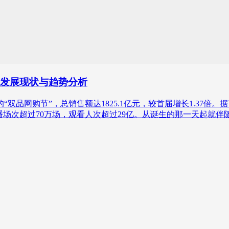
商发展现状与趋势分析
“双品网购节”，总销售额达1825.1亿元，较首届增长1.37倍。
直播场次超过70万场，观看人次超过29亿。从诞生的那一天起就