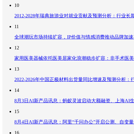
10
2012-2028年瑞典旅游业对就业贡献及预测分析：行
11
全球潮玩市场持续扩容，IP价值与情感消费推动品牌加
12
家用医美器械依托医美居家化浪潮稳步扩容：非手术医美
13
2022-2026年中国正极材料出货量同比增速及预测分
14
8月3日AI新产品讯息：蚂蚁灵波启动大额融资、上海AI生
15
8月4日AI新产品讯息：阿里“千问办公”开启公测、自变量机器
16