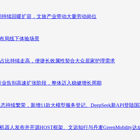
业长期持续回暖扩容，文旅产业带动大量劳动岗位
速布局线下体验场景
占比持续走高，便捷长效属性契合大众居家护理需求
析：行业告别高速扩张阶段，整体迈入稳健增长周期
态持续繁荣，新增11款大模型服务登记、DeepSeek新API登陆
人发布并开源HOST框架、文远知行与丹麦GreenMobility