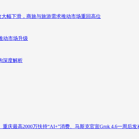
来营收大幅下滑，商旅与旅游需求推动市场重回高位
推动市场升级
重构深度解析
庆最高2000万扶持“AI+”消费、马斯克官宣Grok 4.6一周后发