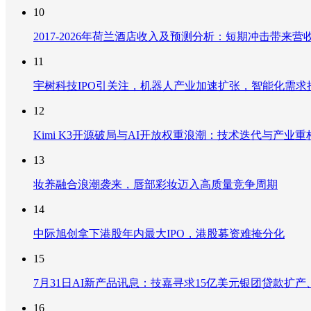
10
2017-2026年荷兰酒店收入及预测分析：短期冲击带
11
宇树科技IPO引关注，机器人产业加速扩张，智能化需求
12
Kimi K3开源破局与AI开放权重浪潮：技术迭代与产业
13
妆养融合浪潮袭来，唇部彩妆迈入高质量竞争周期
14
中际旭创拿下港股年内最大IPO，港股募资难掩分化
15
7月31日AI新产品讯息：技嘉寻求15亿美元银团贷款扩产、重
16