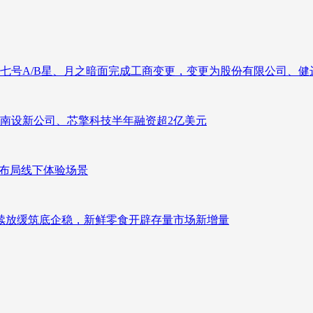
七号A/B星、月之暗面完成工商变更，变更为股份有限公司、健
南设新公司、芯擎科技半年融资超2亿美元
速布局线下体验场景
持续放缓筑底企稳，新鲜零食开辟存量市场新增量