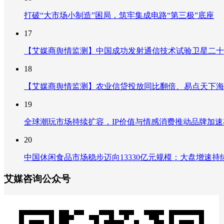
打破“大市场小制造”困局，筑牢集成电路“第三极”底座
17
【艾媒商舆情监测】中国成功发射通信技术试验卫星二十
18
【艾媒商舆情监测】农业信贷投放同比翻倍、易点天下海
19
全球潮玩市场持续扩容，IP价值与情感消费推动品牌加
20
中国休闲食品市场稳步迈向13330亿元规模：大盘增速
艾媒咨询公众号