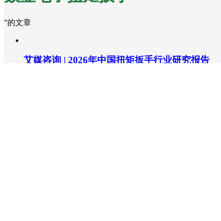
”的文章
艾媒咨询 | 2026年中国扭矩扳手行业研究报告
当前中国扭矩扳手行业正处在精密制造与工业升级协同推
成为装配质量保障体系的关键环节。工业领域对装配精度
技术逐步落地，增强了产品标准化与系统集成能力。同时
根据全球新经济产业第三方数据挖掘和分析机构iiMedia 
模达1367.6亿元，预计2029年将达1673.4亿元
工业级终端对扭矩扳手主要的关注因素。虽然当前扭矩扳
51.9%；超六成的工业级终端用户希望扭矩扳手产品升
型，用户选型逻辑的精细化与
2026-06-15
没有更多
本周热点