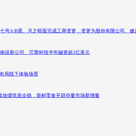
七号A/B星、月之暗面完成工商变更，变更为股份有限公司、健
南设新公司、芯擎科技半年融资超2亿美元
速布局线下体验场景
持续放缓筑底企稳，新鲜零食开辟存量市场新增量