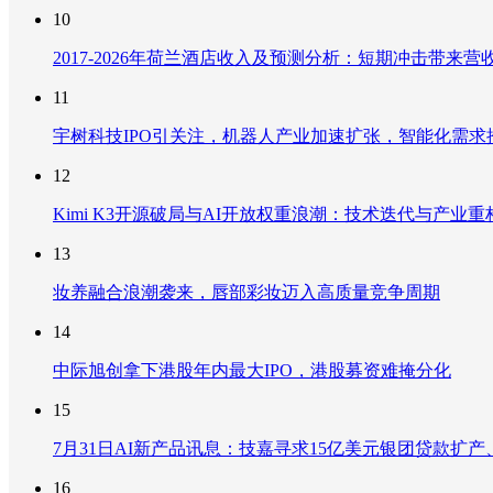
10
2017-2026年荷兰酒店收入及预测分析：短期冲击带
11
宇树科技IPO引关注，机器人产业加速扩张，智能化需求
12
Kimi K3开源破局与AI开放权重浪潮：技术迭代与产业
13
妆养融合浪潮袭来，唇部彩妆迈入高质量竞争周期
14
中际旭创拿下港股年内最大IPO，港股募资难掩分化
15
7月31日AI新产品讯息：技嘉寻求15亿美元银团贷款扩产、重
16