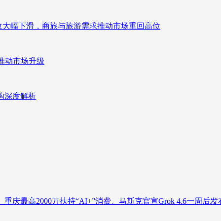
来营收大幅下滑，商旅与旅游需求推动市场重回高位
推动市场升级
重构深度解析
庆最高2000万扶持“AI+”消费、马斯克官宣Grok 4.6一周后发