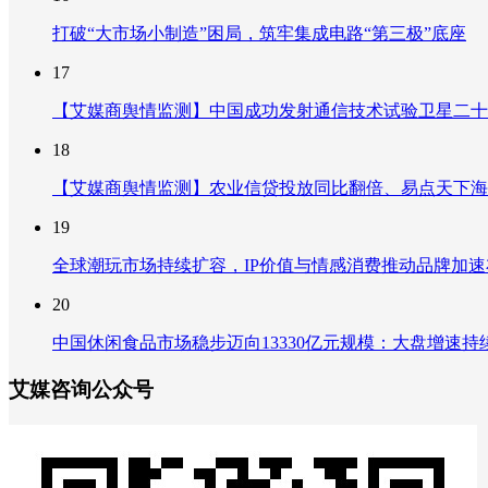
打破“大市场小制造”困局，筑牢集成电路“第三极”底座
17
【艾媒商舆情监测】中国成功发射通信技术试验卫星二十
18
【艾媒商舆情监测】农业信贷投放同比翻倍、易点天下海
19
全球潮玩市场持续扩容，IP价值与情感消费推动品牌加
20
中国休闲食品市场稳步迈向13330亿元规模：大盘增速
艾媒咨询公众号