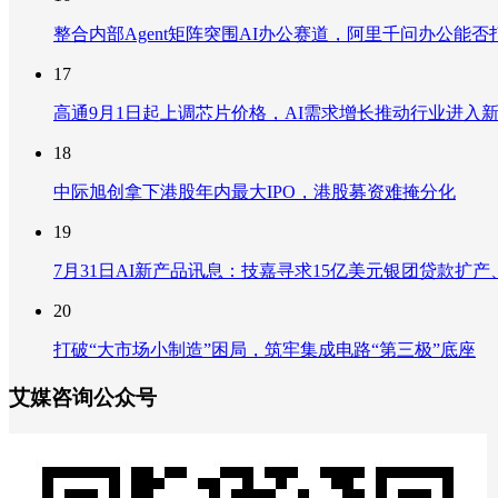
整合内部Agent矩阵突围AI办公赛道，阿里千问办公能
17
高通9月1日起上调芯片价格，AI需求增长推动行业进入
18
中际旭创拿下港股年内最大IPO，港股募资难掩分化
19
7月31日AI新产品讯息：技嘉寻求15亿美元银团贷款扩产、重
20
打破“大市场小制造”困局，筑牢集成电路“第三极”底座
艾媒咨询公众号