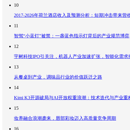
10
2017-2026年荷兰酒店收入及预测分析：短期冲击带
11
智驾“小蓝灯”被禁：一盏蓝色指示灯背后的产业规范博弈
12
宇树科技IPO引关注，机器人产业加速扩张，智能化需求
13
从餐桌到产业，调味品行业的价值跃迁之路
14
Kimi K3开源破局与AI开放权重浪潮：技术迭代与产业
15
妆养融合浪潮袭来，唇部彩妆迈入高质量竞争周期
16