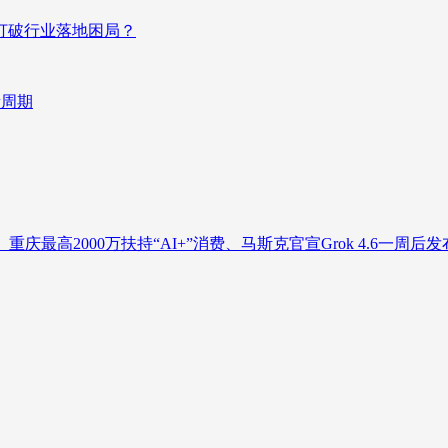
否打破行业落地困局？
新周期
庆最高2000万扶持“AI+”消费、马斯克官宣Grok 4.6一周后发