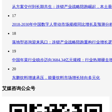
从方案交付到长期共生：连锁产业战略陪跑崛起，本土垂
17
2018-2030年中国数字人带动市场规模同比增长及预
18
落地型咨询迎来风口：连锁产业战略陪跑重构行业增长逻
19
中国年菜行业稳步迈向3684.34亿元规模：行业热潮
20
东鹏饮料增速承压，能量饮料市场增长转向多元化
艾媒咨询公众号