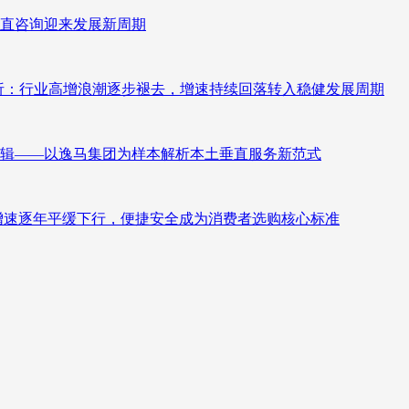
直咨询迎来发展新周期
测分析：行业高增浪潮逐步褪去，增速持续回落转入稳健发展周期
辑——以逸马集团为样本解析本土垂直服务新范式
褪去增速逐年平缓下行，便捷安全成为消费者选购核心标准