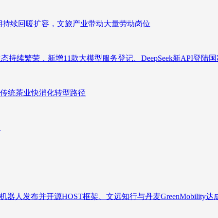
业长期持续回暖扩容，文旅产业带动大量劳动岗位
态持续繁荣，新增11款大模型服务登记、DeepSeek新API登陆
传统茶业快消化转型路径
向
人发布并开源HOST框架、文远知行与丹麦GreenMobility