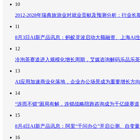
10
2012-2028年瑞典旅游业对就业贡献及预测分析：行
11
8月3日AI新产品讯息：蚂蚁灵波启动大额融资、上海AI生
12
冷泡茶赛道进入规模化增长周期，艾媒咨询解码乐品乐茶
13
AI应用加速商业化落地，企业办公场景成为重要增长方
14
“连而不锁”困局有解，连锁战略陪跑咨询成为千亿级赛道
15
8月4日AI新产品讯息：阿里“千问办公”开启公测、自变量机器
16