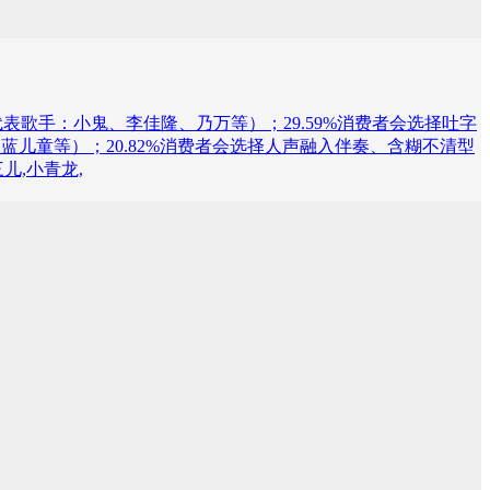
说唱（代表歌手：小鬼、李佳隆、乃万等）；29.59%消费者会选择吐字
蓝儿童等）；20.82%消费者会选择人声融入伴奏、含糊不清型
儿,小青龙,