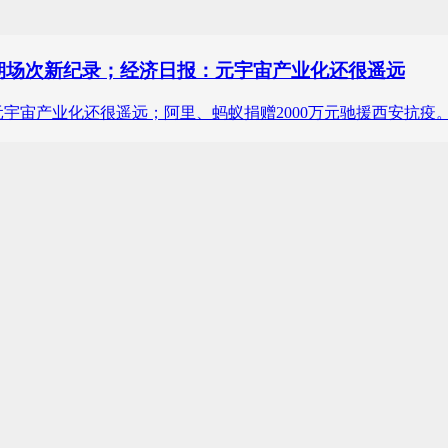
档期场次新纪录；经济日报：元宇宙产业化还很遥远
元宇宙产业化还很遥远；阿里、蚂蚁捐赠2000万元驰援西安抗疫