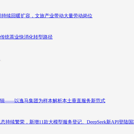
业长期持续回暖扩容，文旅产业带动大量劳动岗位
传统茶业快消化转型路径
向
辑——以逸马集团为样本解析本土垂直服务新范式
态持续繁荣，新增11款大模型服务登记、DeepSeek新API登陆