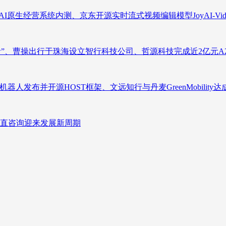
原生经营系统内测、京东开源实时流式视频编辑模型JoyAI-Video-
者”、曹操出行于珠海设立智行科技公司、哲源科技完成近2亿元A
人发布并开源HOST框架、文远知行与丹麦GreenMobility
直咨询迎来发展新周期