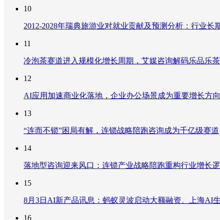
10
2012-2028年瑞典旅游业对就业贡献及预测分析：行
11
冷泡茶赛道进入规模化增长周期，艾媒咨询解码乐品乐茶
12
AI应用加速商业化落地，企业办公场景成为重要增长方
13
“连而不锁”困局有解，连锁战略陪跑咨询成为千亿级赛道
14
落地型咨询迎来风口：连锁产业战略陪跑重构行业增长逻
15
8月3日AI新产品讯息：蚂蚁灵波启动大额融资、上海AI生
16