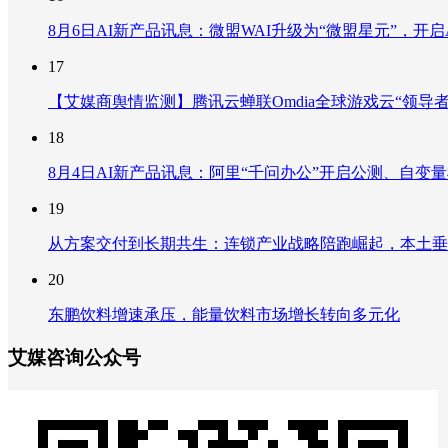
8月6日AI新产品讯息：微盟WAI升级为“微盟星元”，开启AI
17
【艾媒商舆情监测】腾讯云蝉联Omdia全球游戏云“领导
18
8月4日AI新产品讯息：阿里“千问办公”开启公测、自变量机器
19
从方案交付到长期共生：连锁产业战略陪跑崛起，本土垂
20
东鹏饮料增速承压，能量饮料市场增长转向多元化
艾媒咨询公众号