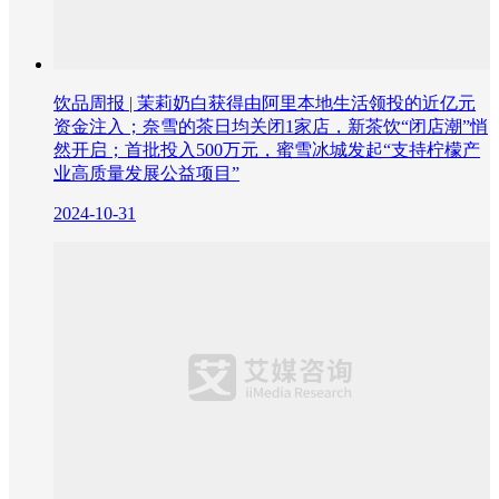
饮品周报 | 茉莉奶白获得由阿里本地生活领投的近亿元
资金注入；奈雪的茶日均关闭1家店，新茶饮“闭店潮”悄
然开启；首批投入500万元，蜜雪冰城发起“支持柠檬产
业高质量发展公益项目”
2024-10-31