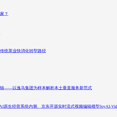
赢家？
向
传统茶业快消化转型路径
辑——以逸马集团为样本解析本土垂直服务新范式
原生经营系统内测、京东开源实时流式视频编辑模型JoyAI-Video-