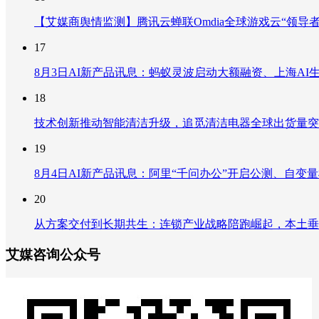
【艾媒商舆情监测】腾讯云蝉联Omdia全球游戏云“领导
17
8月3日AI新产品讯息：蚂蚁灵波启动大额融资、上海AI生
18
技术创新推动智能清洁升级，追觅清洁电器全球出货量突破
19
8月4日AI新产品讯息：阿里“千问办公”开启公测、自变量机器
20
从方案交付到长期共生：连锁产业战略陪跑崛起，本土垂
艾媒咨询公众号