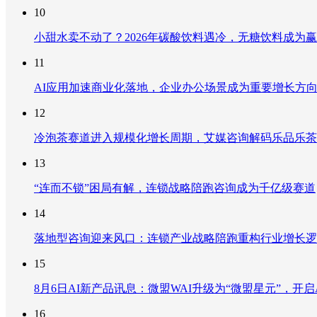
10
小甜水卖不动了？2026年碳酸饮料遇冷，无糖饮料成为
11
AI应用加速商业化落地，企业办公场景成为重要增长方
12
冷泡茶赛道进入规模化增长周期，艾媒咨询解码乐品乐茶
13
“连而不锁”困局有解，连锁战略陪跑咨询成为千亿级赛道
14
落地型咨询迎来风口：连锁产业战略陪跑重构行业增长逻
15
8月6日AI新产品讯息：微盟WAI升级为“微盟星元”，开启AI
16