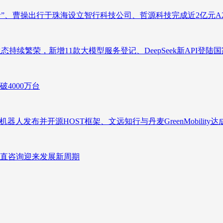
者”、曹操出行于珠海设立智行科技公司、哲源科技完成近2亿元A
态持续繁荣，新增11款大模型服务登记、DeepSeek新API登陆
4000万台
人发布并开源HOST框架、文远知行与丹麦GreenMobility
直咨询迎来发展新周期