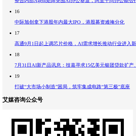
整合内部Agent矩阵突围AI办公赛道，阿里千问办公能
16
中际旭创拿下港股年内最大IPO，港股募资难掩分化
17
高通9月1日起上调芯片价格，AI需求增长推动行业进入
18
7月31日AI新产品讯息：技嘉寻求15亿美元银团贷款扩产、重
19
打破“大市场小制造”困局，筑牢集成电路“第三极”底座
艾媒咨询公众号