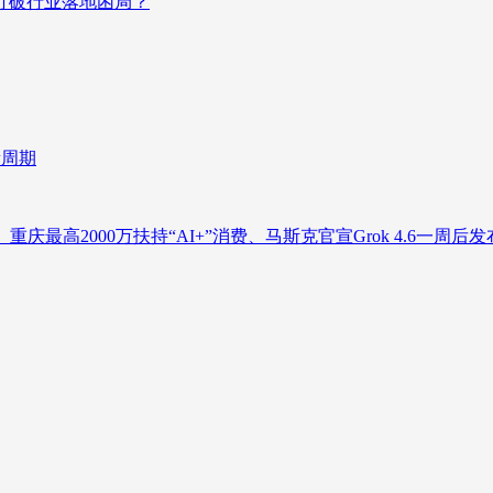
否打破行业落地困局？
新周期
庆最高2000万扶持“AI+”消费、马斯克官宣Grok 4.6一周后发