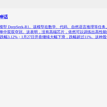
的神话
型 DeepSeek-R1。该模型在数学、代码、自然语言推理等任务上表
ore 免费榜单中双双夺冠。这表明，没有高端芯片，依然可以训练出
0元，跌幅3.12%；1月27日开盘继续大幅下滑，跌幅超过11%。这