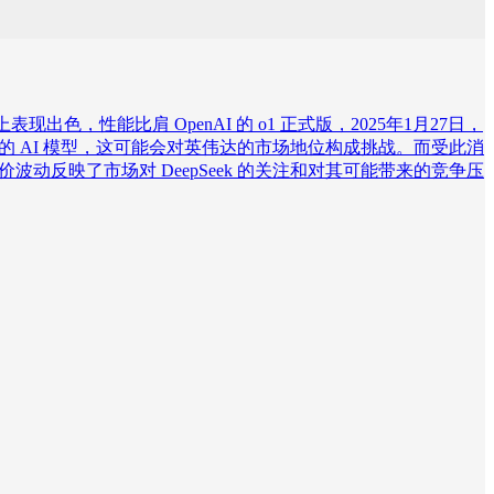
现出色，性能比肩 OpenAI 的 o1 正式版，2025年1月27日，
高性能的 AI 模型，这可能会对英伟达的市场地位构成挑战。而受此消
种股价波动反映了市场对 DeepSeek 的关注和对其可能带来的竞争压