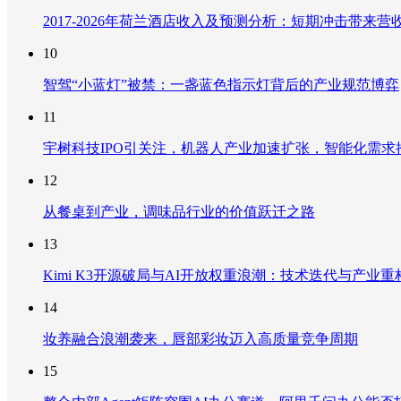
2017-2026年荷兰酒店收入及预测分析：短期冲击带
10
智驾“小蓝灯”被禁：一盏蓝色指示灯背后的产业规范博弈
11
宇树科技IPO引关注，机器人产业加速扩张，智能化需求
12
从餐桌到产业，调味品行业的价值跃迁之路
13
Kimi K3开源破局与AI开放权重浪潮：技术迭代与产业
14
妆养融合浪潮袭来，唇部彩妆迈入高质量竞争周期
15