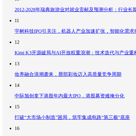
2012-2028年瑞典旅游业对就业贡献及预测分析：行
11
宇树科技IPO引关注，机器人产业加速扩张，智能化需求
12
Kimi K3开源破局与AI开放权重浪潮：技术迭代与产业
13
妆养融合浪潮袭来，唇部彩妆迈入高质量竞争周期
14
中际旭创拿下港股年内最大IPO，港股募资难掩分化
15
打破“大市场小制造”困局，筑牢集成电路“第三极”底座
16