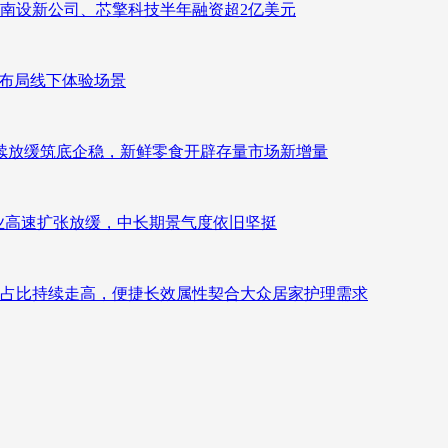
南设新公司、芯擎科技半年融资超2亿美元
速布局线下体验场景
持续放缓筑底企稳，新鲜零食开辟存量市场新增量
：行业高速扩张放缓，中长期景气度依旧坚挺
占比持续走高，便捷长效属性契合大众居家护理需求