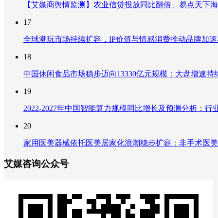
【艾媒商舆情监测】农业信贷投放同比翻倍、易点天下海
17
全球潮玩市场持续扩容，IP价值与情感消费推动品牌加
18
中国休闲食品市场稳步迈向13330亿元规模：大盘增速
19
2022-2027年中国智能算力规模同比增长及预测分析
20
家用医美器械依托医美居家化浪潮稳步扩容：非手术医美
艾媒咨询公众号