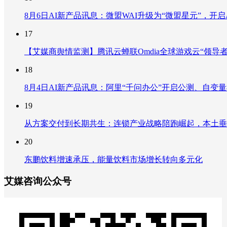
8月6日AI新产品讯息：微盟WAI升级为“微盟星元”，开启AI
17
【艾媒商舆情监测】腾讯云蝉联Omdia全球游戏云“领导
18
8月4日AI新产品讯息：阿里“千问办公”开启公测、自变量机器
19
从方案交付到长期共生：连锁产业战略陪跑崛起，本土垂
20
东鹏饮料增速承压，能量饮料市场增长转向多元化
艾媒咨询公众号