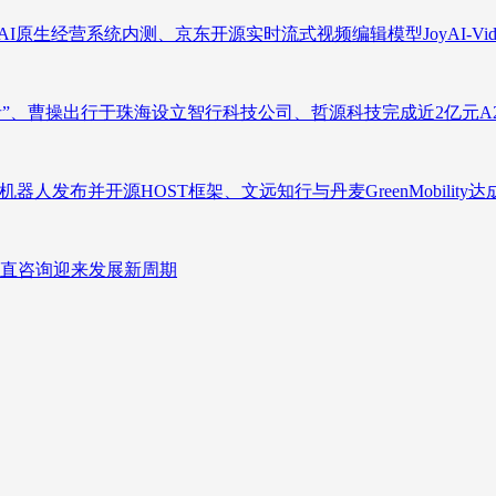
原生经营系统内测、京东开源实时流式视频编辑模型JoyAI-Video-
者”、曹操出行于珠海设立智行科技公司、哲源科技完成近2亿元A
人发布并开源HOST框架、文远知行与丹麦GreenMobility
直咨询迎来发展新周期