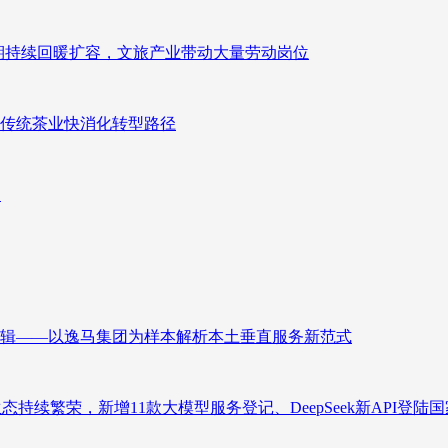
业长期持续回暖扩容，文旅产业带动大量劳动岗位
传统茶业快消化转型路径
向
辑——以逸马集团为样本解析本土垂直服务新范式
态持续繁荣，新增11款大模型服务登记、DeepSeek新API登陆