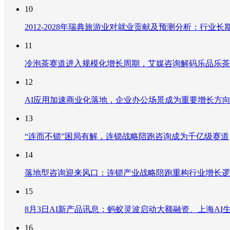
10
2012-2028年瑞典旅游业对就业贡献及预测分析：行
11
冷泡茶赛道进入规模化增长周期，艾媒咨询解码乐品乐茶
12
AI应用加速商业化落地，企业办公场景成为重要增长方
13
“连而不锁”困局有解，连锁战略陪跑咨询成为千亿级赛道
14
落地型咨询迎来风口：连锁产业战略陪跑重构行业增长逻
15
8月3日AI新产品讯息：蚂蚁灵波启动大额融资、上海AI生
16