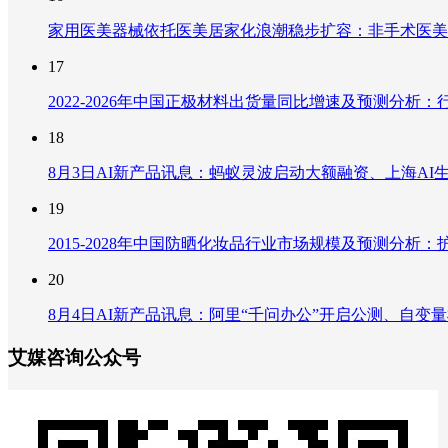
家用医美器械依托医美居家化浪潮稳步扩容：非手术医美
17
2022-2026年中国正极材料出货量同比增速及预测分
18
8月3日AI新产品讯息：蚂蚁灵波启动大额融资、上海AI生
19
2015-2028年中国防晒化妆品行业市场规模及预测分
20
8月4日AI新产品讯息：阿里“千问办公”开启公测、自变量机器
艾媒咨询公众号