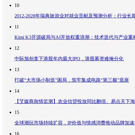
10
2012-2028年瑞典旅游业对就业贡献及预测分析：行
11
Kimi K3开源破局与AI开放权重浪潮：技术迭代与产业
12
中际旭创拿下港股年内最大IPO，港股募资难掩分化
13
打破“大市场小制造”困局，筑牢集成电路“第三极”底座
14
【艾媒商舆情监测】农业信贷投放同比翻倍、易点天下海
15
全球潮玩市场持续扩容，IP价值与情感消费推动品牌加
16