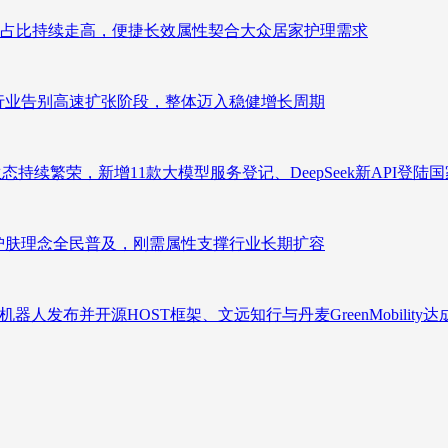
占比持续走高，便捷长效属性契合大众居家护理需求
析：行业告别高速扩张阶段，整体迈入稳健增长周期
态持续繁荣，新增11款大模型服务登记、DeepSeek新API登陆
析：护肤理念全民普及，刚需属性支撑行业长期扩容
人发布并开源HOST框架、文远知行与丹麦GreenMobility