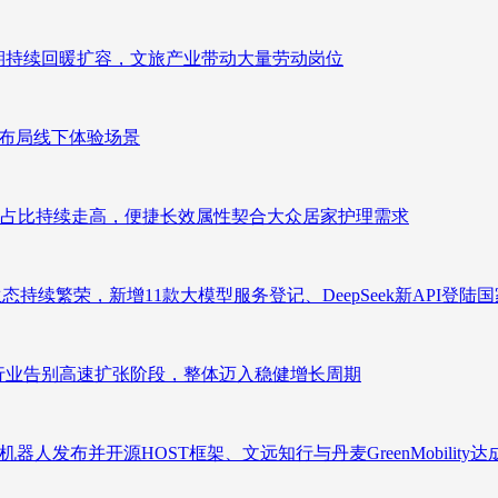
业长期持续回暖扩容，文旅产业带动大量劳动岗位
速布局线下体验场景
占比持续走高，便捷长效属性契合大众居家护理需求
态持续繁荣，新增11款大模型服务登记、DeepSeek新API登陆
析：行业告别高速扩张阶段，整体迈入稳健增长周期
人发布并开源HOST框架、文远知行与丹麦GreenMobility