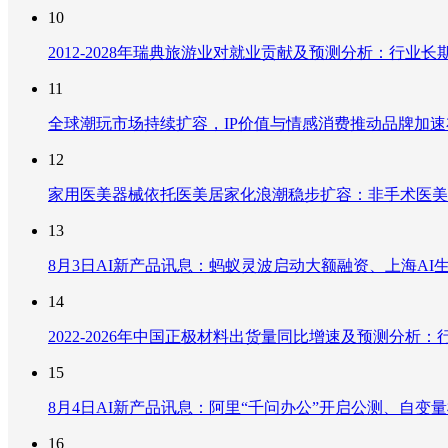
10
2012-2028年瑞典旅游业对就业贡献及预测分析：行
11
全球潮玩市场持续扩容，IP价值与情感消费推动品牌加
12
家用医美器械依托医美居家化浪潮稳步扩容：非手术医美
13
8月3日AI新产品讯息：蚂蚁灵波启动大额融资、上海AI生
14
2022-2026年中国正极材料出货量同比增速及预测分
15
8月4日AI新产品讯息：阿里“千问办公”开启公测、自变量机器
16