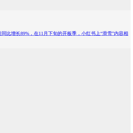
量同比增长89%，在11月下旬的开板季，小红书上“滑雪”内容相