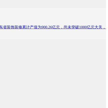
度广东省装饰装修累计产值为900.26亿元，尚未突破1000亿元大关，