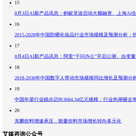
15
8月3日AI新产品讯息：蚂蚁灵波启动大额融资、上海AI生
16
2015-2028年中国防晒化妆品行业市场规模及预测分
17
8月4日AI新产品讯息：阿里“千问办公”开启公测、自变量机器
18
2018-2030年中国数字人带动市场规模同比增长及预
19
中国年菜行业稳步迈向3684.34亿元规模：行业热潮
20
东鹏饮料增速承压，能量饮料市场增长转向多元化
艾媒咨询公众号