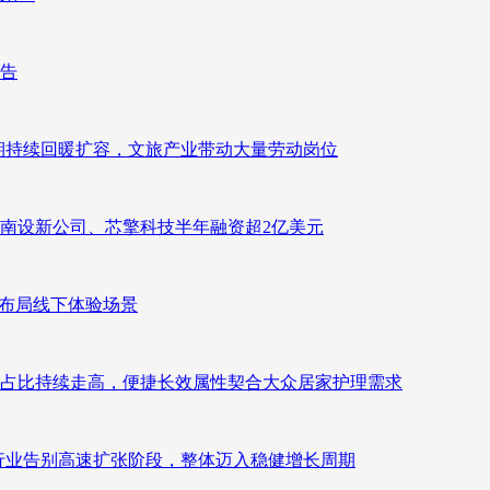
报告
业长期持续回暖扩容，文旅产业带动大量劳动岗位
南设新公司、芯擎科技半年融资超2亿美元
速布局线下体验场景
占比持续走高，便捷长效属性契合大众居家护理需求
析：行业告别高速扩张阶段，整体迈入稳健增长周期