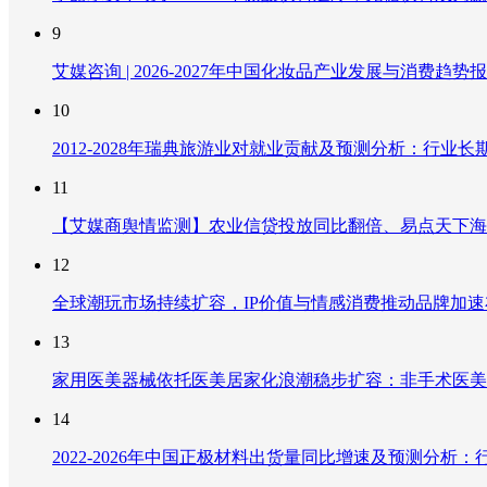
9
艾媒咨询 | 2026-2027年中国化妆品产业发展与消费趋势
10
2012-2028年瑞典旅游业对就业贡献及预测分析：行
11
【艾媒商舆情监测】农业信贷投放同比翻倍、易点天下海
12
全球潮玩市场持续扩容，IP价值与情感消费推动品牌加
13
家用医美器械依托医美居家化浪潮稳步扩容：非手术医美
14
2022-2026年中国正极材料出货量同比增速及预测分