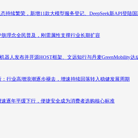
态持续繁荣，新增11款大模型服务登记、DeepSeek新API登陆
析：护肤理念全民普及，刚需属性支撑行业长期扩容
人发布并开源HOST框架、文远知行与丹麦GreenMobility
测分析：行业高增浪潮逐步褪去，增速持续回落转入稳健发展周期
褪去增速逐年平缓下行，便捷安全成为消费者选购核心标准