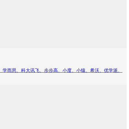
：作业帮、学而思、科大讯飞、步步高、小度、小猿、希沃、优学派、