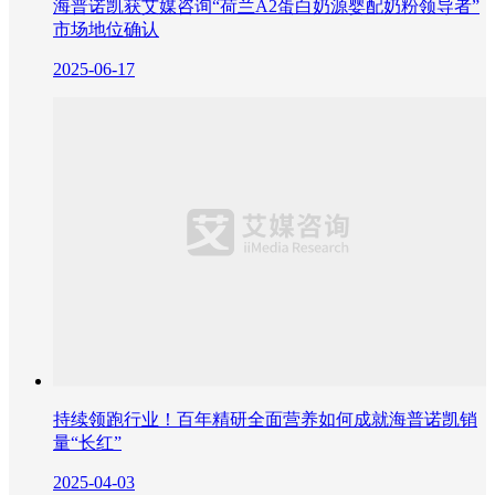
海普诺凯获艾媒咨询“荷兰A2蛋白奶源婴配奶粉领导者”
市场地位确认
2025-06-17
持续领跑行业！百年精研全面营养如何成就海普诺凯销
量“长红”
2025-04-03