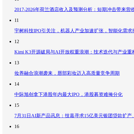
2017-2026年荷兰酒店收入及预测分析：短期冲击带
11
宇树科技IPO引关注，机器人产业加速扩张，智能化需求
12
Kimi K3开源破局与AI开放权重浪潮：技术迭代与产业
13
妆养融合浪潮袭来，唇部彩妆迈入高质量竞争周期
14
中际旭创拿下港股年内最大IPO，港股募资难掩分化
15
7月31日AI新产品讯息：技嘉寻求15亿美元银团贷款扩产、重
16