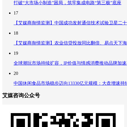
打破“大市场小制造”困局，筑牢集成电路“第三极”底座
17
【艾媒商舆情监测】中国成功发射通信技术试验卫星二十
18
【艾媒商舆情监测】农业信贷投放同比翻倍、易点天下海
19
全球潮玩市场持续扩容，IP价值与情感消费推动品牌加
20
中国休闲食品市场稳步迈向13330亿元规模：大盘增速
艾媒咨询公众号