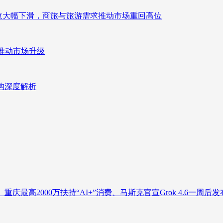
来营收大幅下滑，商旅与旅游需求推动市场重回高位
推动市场升级
重构深度解析
庆最高2000万扶持“AI+”消费、马斯克官宣Grok 4.6一周后发