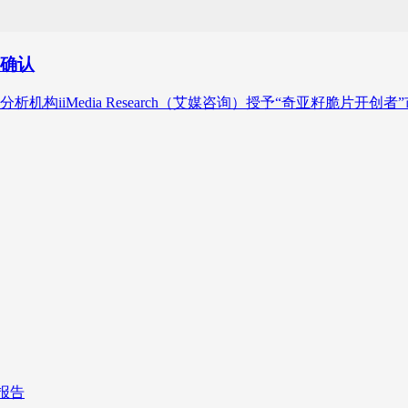
位确认
机构iiMedia Research（艾媒咨询）授予“奇亚籽脆片开创
报告