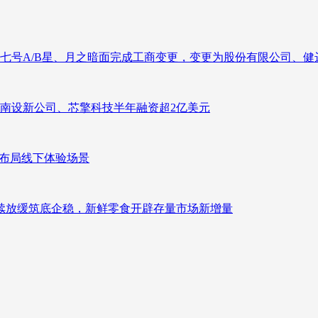
七号A/B星、月之暗面完成工商变更，变更为股份有限公司、健
南设新公司、芯擎科技半年融资超2亿美元
速布局线下体验场景
持续放缓筑底企稳，新鲜零食开辟存量市场新增量