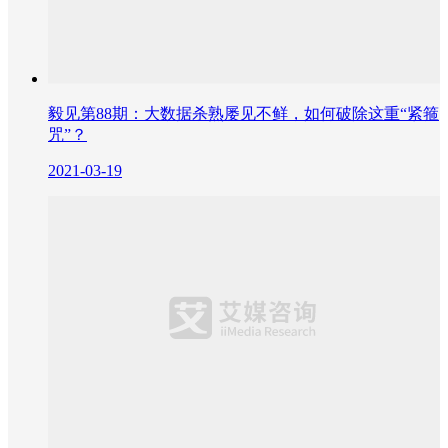
毅见第88期：大数据杀熟屡见不鲜，如何破除这重“紧箍
咒”？
2021-03-19