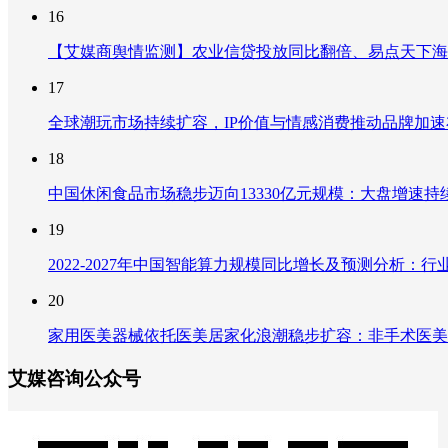
16
【艾媒商舆情监测】农业信贷投放同比翻倍、易点天下海
17
全球潮玩市场持续扩容，IP价值与情感消费推动品牌加
18
中国休闲食品市场稳步迈向13330亿元规模：大盘增速
19
2022-2027年中国智能算力规模同比增长及预测分析
20
家用医美器械依托医美居家化浪潮稳步扩容：非手术医美
艾媒咨询公众号