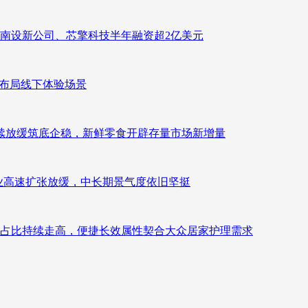
南设新公司、芯擎科技半年融资超2亿美元
速布局线下体验场景
持续放缓筑底企稳，新鲜零食开辟存量市场新增量
：行业高速扩张放缓，中长期景气度依旧坚挺
占比持续走高，便捷长效属性契合大众居家护理需求