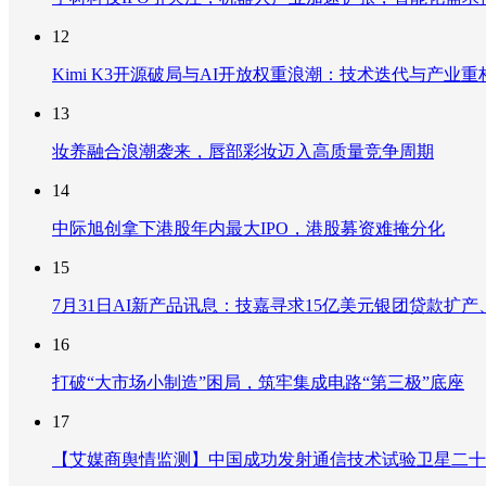
12
Kimi K3开源破局与AI开放权重浪潮：技术迭代与产业
13
妆养融合浪潮袭来，唇部彩妆迈入高质量竞争周期
14
中际旭创拿下港股年内最大IPO，港股募资难掩分化
15
7月31日AI新产品讯息：技嘉寻求15亿美元银团贷款扩产、重
16
打破“大市场小制造”困局，筑牢集成电路“第三极”底座
17
【艾媒商舆情监测】中国成功发射通信技术试验卫星二十