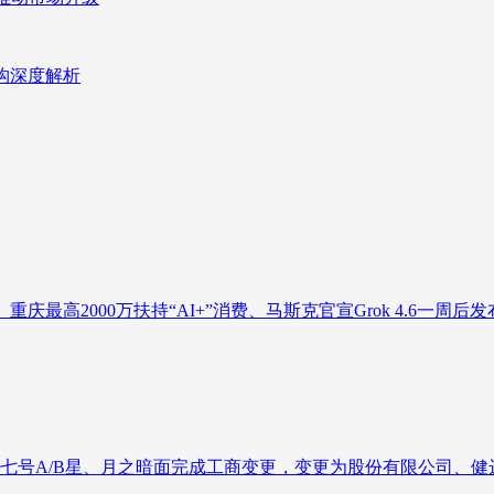
重构深度解析
庆最高2000万扶持“AI+”消费、马斯克官宣Grok 4.6一周后发
七号A/B星、月之暗面完成工商变更，变更为股份有限公司、健