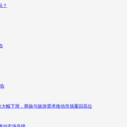
玩？
告
向
报告
来营收大幅下滑，商旅与旅游需求推动市场重回高位
推动市场升级