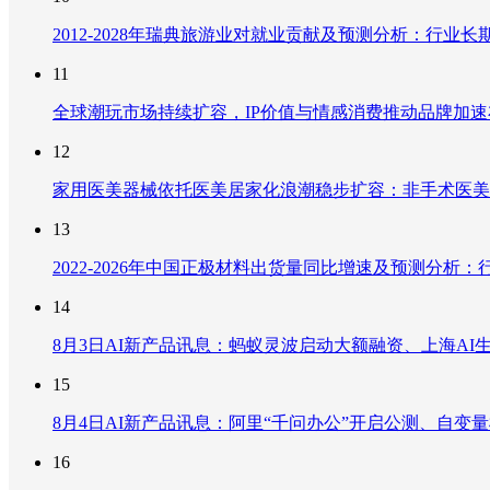
2012-2028年瑞典旅游业对就业贡献及预测分析：行
11
全球潮玩市场持续扩容，IP价值与情感消费推动品牌加
12
家用医美器械依托医美居家化浪潮稳步扩容：非手术医美
13
2022-2026年中国正极材料出货量同比增速及预测分
14
8月3日AI新产品讯息：蚂蚁灵波启动大额融资、上海AI生
15
8月4日AI新产品讯息：阿里“千问办公”开启公测、自变量机器
16