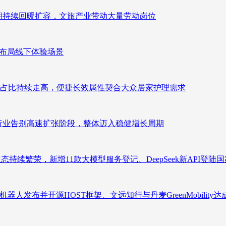
业长期持续回暖扩容，文旅产业带动大量劳动岗位
速布局线下体验场景
占比持续走高，便捷长效属性契合大众居家护理需求
析：行业告别高速扩张阶段，整体迈入稳健增长周期
态持续繁荣，新增11款大模型服务登记、DeepSeek新API登陆
人发布并开源HOST框架、文远知行与丹麦GreenMobility