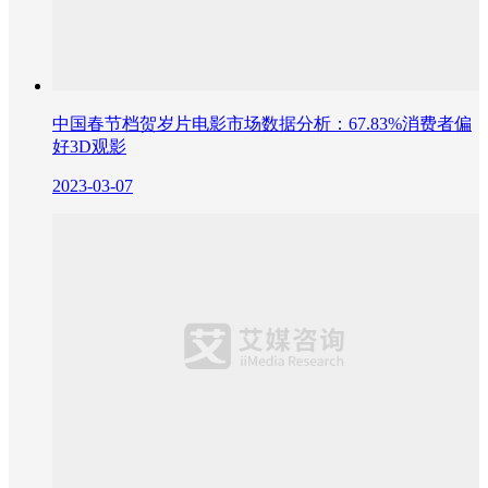
中国春节档贺岁片电影市场数据分析：67.83%消费者偏
好3D观影
2023-03-07