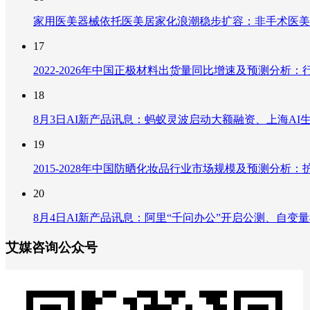
家用医美器械依托医美居家化浪潮稳步扩容：非手术医美
17
2022-2026年中国正极材料出货量同比增速及预测分
18
8月3日AI新产品讯息：蚂蚁灵波启动大额融资、上海AI生
19
2015-2028年中国防晒化妆品行业市场规模及预测分
20
8月4日AI新产品讯息：阿里“千问办公”开启公测、自变量机器
艾媒咨询公众号