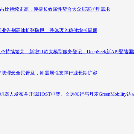
占比持续走高，便捷长效属性契合大众居家护理需求
析：行业告别高速扩张阶段，整体迈入稳健增长周期
态持续繁荣，新增11款大模型服务登记、DeepSeek新API登陆
析：护肤理念全民普及，刚需属性支撑行业长期扩容
人发布并开源HOST框架、文远知行与丹麦GreenMobility