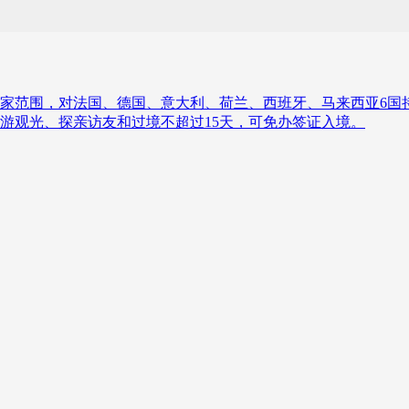
家范围，对法国、德国、意大利、荷兰、西班牙、马来西亚6国持普通
旅游观光、探亲访友和过境不超过15天，可免办签证入境。