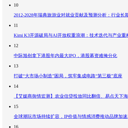
10
2012-2028年瑞典旅游业对就业贡献及预测分析：行
11
Kimi K3开源破局与AI开放权重浪潮：技术迭代与产业
12
中际旭创拿下港股年内最大IPO，港股募资难掩分化
13
打破“大市场小制造”困局，筑牢集成电路“第三极”底座
14
【艾媒商舆情监测】农业信贷投放同比翻倍、易点天下海
15
全球潮玩市场持续扩容，IP价值与情感消费推动品牌加
16