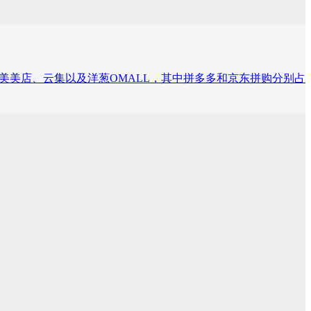
购、国美美店、云集以及洋葱OMALL，其中拼多多和京东拼购分别占