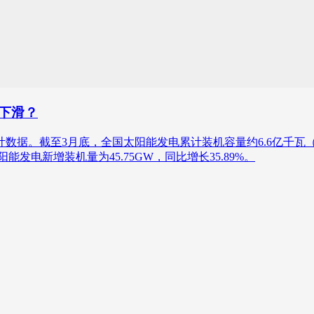
比下滑？
数据。截至3月底，全国太阳能发电累计装机容量约6.6亿千瓦（即6
能发电新增装机量为45.75GW，同比增长35.89%。