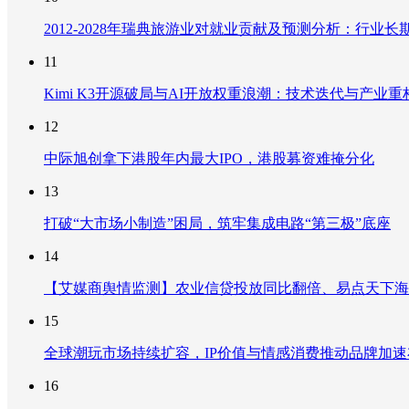
2012-2028年瑞典旅游业对就业贡献及预测分析：行
11
Kimi K3开源破局与AI开放权重浪潮：技术迭代与产业
12
中际旭创拿下港股年内最大IPO，港股募资难掩分化
13
打破“大市场小制造”困局，筑牢集成电路“第三极”底座
14
【艾媒商舆情监测】农业信贷投放同比翻倍、易点天下海
15
全球潮玩市场持续扩容，IP价值与情感消费推动品牌加
16