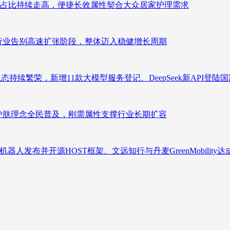
占比持续走高，便捷长效属性契合大众居家护理需求
析：行业告别高速扩张阶段，整体迈入稳健增长周期
态持续繁荣，新增11款大模型服务登记、DeepSeek新API登陆
析：护肤理念全民普及，刚需属性支撑行业长期扩容
人发布并开源HOST框架、文远知行与丹麦GreenMobility