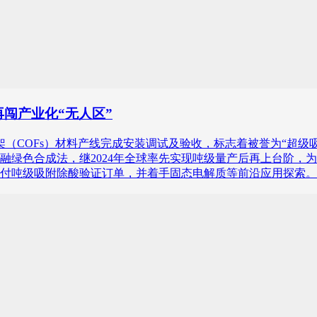
再闯产业化“无人区”
架（COFs）材料产线完成安装调试及验收，标志着被誉为“超级
融绿色合成法，继2024年全球率先实现吨级量产后再上台阶，
付吨级吸附除酸验证订单，并着手固态电解质等前沿应用探索。