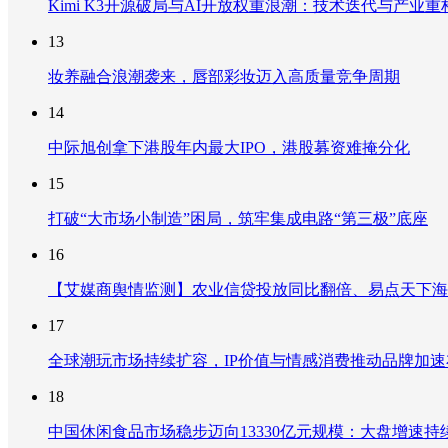
Kimi K3开源破局与AI开放权重浪潮：技术迭代与产业
13
妆养融合浪潮袭来，唇部彩妆迈入高质量竞争周期
14
中际旭创拿下港股年内最大IPO，港股募资难掩分化
15
打破“大市场小制造”困局，筑牢集成电路“第三极”底座
16
【艾媒商舆情监测】农业信贷投放同比翻倍、易点天下海
17
全球潮玩市场持续扩容，IP价值与情感消费推动品牌加
18
中国休闲食品市场稳步迈向13330亿元规模：大盘增速