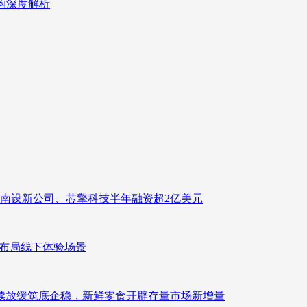
重构深度解析
南设新公司、芯擎科技半年融资超2亿美元
速布局线下体验场景
持续放缓筑底企稳，新鲜零食开辟存量市场新增量