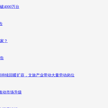
4000万台
告
赢家？
报告
业长期持续回暖扩容，文旅产业带动大量劳动岗位
推动市场升级