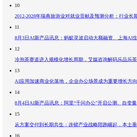
10
2012-2028年瑞典旅游业对就业贡献及预测分析：行
11
8月3日AI新产品讯息：蚂蚁灵波启动大额融资、上海AI生
12
冷泡茶赛道进入规模化增长周期，艾媒咨询解码乐品乐茶
13
AI应用加速商业化落地，企业办公场景成为重要增长方
14
8月4日AI新产品讯息：阿里“千问办公”开启公测、自变量机器
15
从方案交付到长期共生：连锁产业战略陪跑崛起，本土垂
16