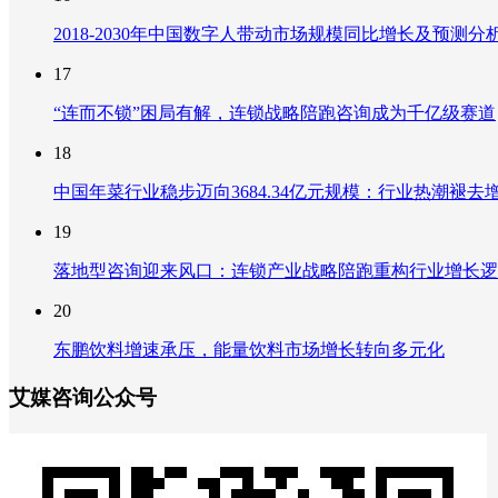
2018-2030年中国数字人带动市场规模同比增长及预
17
“连而不锁”困局有解，连锁战略陪跑咨询成为千亿级赛道
18
中国年菜行业稳步迈向3684.34亿元规模：行业热潮
19
落地型咨询迎来风口：连锁产业战略陪跑重构行业增长逻
20
东鹏饮料增速承压，能量饮料市场增长转向多元化
艾媒咨询公众号