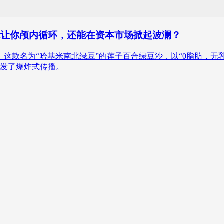
能让你颅内循环，还能在资本市场掀起波澜？
。这款名为“哈基米南北绿豆”的莲子百合绿豆沙，以“0脂肪，无
发了爆炸式传播。