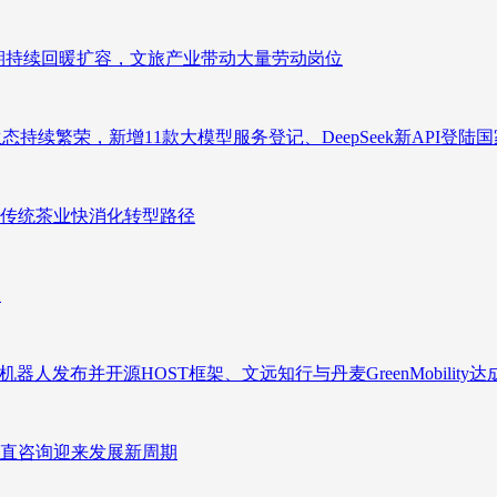
业长期持续回暖扩容，文旅产业带动大量劳动岗位
态持续繁荣，新增11款大模型服务登记、DeepSeek新API登陆
传统茶业快消化转型路径
向
人发布并开源HOST框架、文远知行与丹麦GreenMobility
直咨询迎来发展新周期