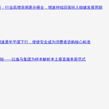
测分析：行业高增浪潮逐步褪去，增速持续回落转入稳健发展周期
褪去增速逐年平缓下行，便捷安全成为消费者选购核心标准
辑——以逸马集团为样本解析本土垂直服务新范式