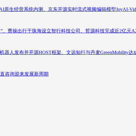
原生经营系统内测、京东开源实时流式视频编辑模型JoyAI-Video-
者”、曹操出行于珠海设立智行科技公司、哲源科技完成近2亿元A
人发布并开源HOST框架、文远知行与丹麦GreenMobility
直咨询迎来发展新周期