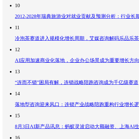
10
2012-2028年瑞典旅游业对就业贡献及预测分析：行
11
冷泡茶赛道进入规模化增长周期，艾媒咨询解码乐品乐茶
12
AI应用加速商业化落地，企业办公场景成为重要增长方
13
“连而不锁”困局有解，连锁战略陪跑咨询成为千亿级赛道
14
落地型咨询迎来风口：连锁产业战略陪跑重构行业增长逻
15
8月3日AI新产品讯息：蚂蚁灵波启动大额融资、上海AI生
16