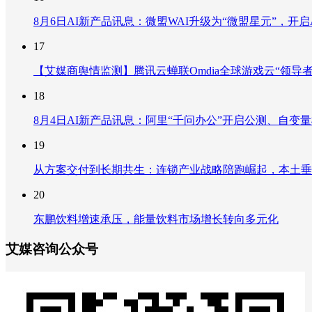
8月6日AI新产品讯息：微盟WAI升级为“微盟星元”，开启AI
17
【艾媒商舆情监测】腾讯云蝉联Omdia全球游戏云“领导
18
8月4日AI新产品讯息：阿里“千问办公”开启公测、自变量机器
19
从方案交付到长期共生：连锁产业战略陪跑崛起，本土垂
20
东鹏饮料增速承压，能量饮料市场增长转向多元化
艾媒咨询公众号