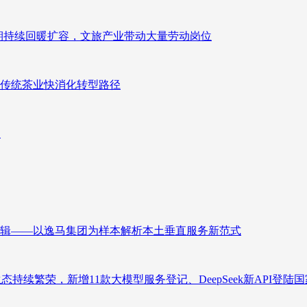
业长期持续回暖扩容，文旅产业带动大量劳动岗位
传统茶业快消化转型路径
向
辑——以逸马集团为样本解析本土垂直服务新范式
态持续繁荣，新增11款大模型服务登记、DeepSeek新API登陆