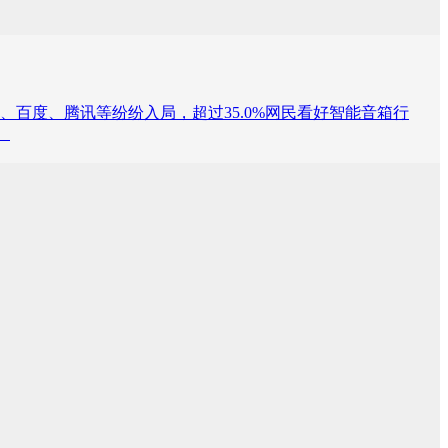
、百度、腾讯等纷纷入局，超过35.0%网民看好智能音箱行
。