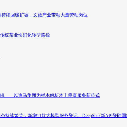
业长期持续回暖扩容，文旅产业带动大量劳动岗位
传统茶业快消化转型路径
向
辑——以逸马集团为样本解析本土垂直服务新范式
态持续繁荣，新增11款大模型服务登记、DeepSeek新API登陆