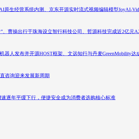
原生经营系统内测、京东开源实时流式视频编辑模型JoyAI-Video-
者”、曹操出行于珠海设立智行科技公司、哲源科技完成近2亿元A
人发布并开源HOST框架、文远知行与丹麦GreenMobility
直咨询迎来发展新周期
褪去增速逐年平缓下行，便捷安全成为消费者选购核心标准