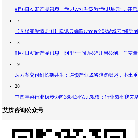
8月6日AI新产品讯息：微盟WAI升级为“微盟星元”，开启AI
17
【艾媒商舆情监测】腾讯云蝉联Omdia全球游戏云“领导
18
8月4日AI新产品讯息：阿里“千问办公”开启公测、自变量机器
19
从方案交付到长期共生：连锁产业战略陪跑崛起，本土垂
20
中国年菜行业稳步迈向3684.34亿元规模：行业热潮
艾媒咨询公众号