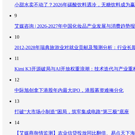
小甜水卖不动了？2026年碳酸饮料遇冷，无糖饮料成为
9
艾媒咨询 | 2026-2027年中国化妆品产业发展与消费趋势
10
2012-2028年瑞典旅游业对就业贡献及预测分析：行
11
Kimi K3开源破局与AI开放权重浪潮：技术迭代与产业
12
中际旭创拿下港股年内最大IPO，港股募资难掩分化
13
打破“大市场小制造”困局，筑牢集成电路“第三极”底座
14
【艾媒商舆情监测】农业信贷投放同比翻倍、易点天下海