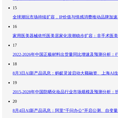
15
全球潮玩市场持续扩容，IP价值与情感消费推动品牌加
16
家用医美器械依托医美居家化浪潮稳步扩容：非手术医美
17
2022-2026年中国正极材料出货量同比增速及预测分
18
8月3日AI新产品讯息：蚂蚁灵波启动大额融资、上海AI生
19
2015-2028年中国防晒化妆品行业市场规模及预测分
20
8月4日AI新产品讯息：阿里“千问办公”开启公测、自变量机器