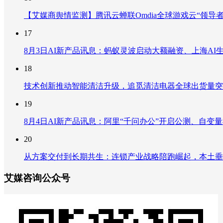
【艾媒商舆情监测】腾讯云蝉联Omdia全球游戏云“领导
17
8月3日AI新产品讯息：蚂蚁灵波启动大额融资、上海AI生
18
技术创新推动智能清洁升级，追觅清洁电器全球出货量突破
19
8月4日AI新产品讯息：阿里“千问办公”开启公测、自变量机器
20
从方案交付到长期共生：连锁产业战略陪跑崛起，本土垂
艾媒咨询公众号