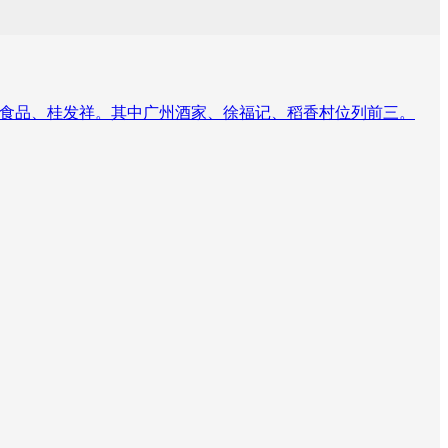
荣食品、桂发祥。其中广州酒家、徐福记、稻香村位列前三。