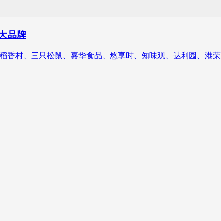
十大品牌
记、稻香村、三只松鼠、嘉华食品、悠享时、知味观、达利园、港