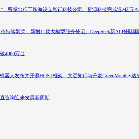
者”、曹操出行于珠海设立智行科技公司、哲源科技完成近2亿元A
态持续繁荣，新增11款大模型服务登记、DeepSeek新API登陆
4000万台
人发布并开源HOST框架、文远知行与丹麦GreenMobility
直咨询迎来发展新周期