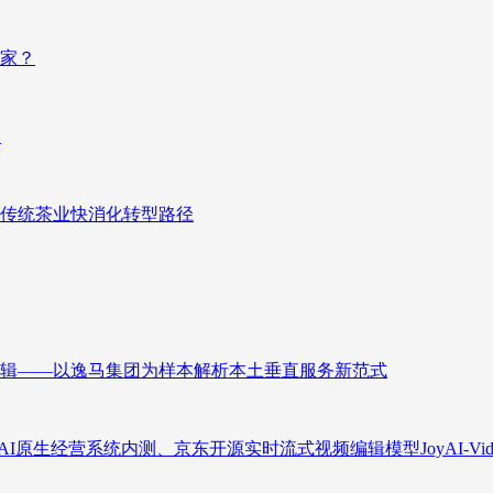
赢家？
向
传统茶业快消化转型路径
辑——以逸马集团为样本解析本土垂直服务新范式
原生经营系统内测、京东开源实时流式视频编辑模型JoyAI-Video-