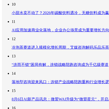
10
小甜水卖不动了？2026年碳酸饮料遇冷，无糖饮料成为
11
AI应用加速商业化落地，企业办公场景成为重要增长方
12
冷泡茶赛道进入规模化增长周期，艾媒咨询解码乐品乐茶
13
“连而不锁”困局有解，连锁战略陪跑咨询成为千亿级赛道
14
落地型咨询迎来风口：连锁产业战略陪跑重构行业增长逻
15
8月6日AI新产品讯息：微盟WAI升级为“微盟星元”，开启AI
16